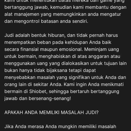
kami untuk menentukan batas mereka dari game yang
bertanggung jawab, kemudian kami membantu dengan
alat manajemen yang memungkinkan anda mengatur
dan mengontrol batasan anda sendiri.
Judi adalah bentuk hiburan, dan tidak pernah harus
menempatkan beban pada kehidupan Anda baik
secara finansial maupun emosional. Meminjam uang
untuk bermain, menghabiskan di atas anggaran atau
menggunakan uang yang dialokasikan untuk tujuan lain
bukan hanya tidak bijaksana tetapi dapat
menyebabkan masalah yang signifikan untuk Anda dan
orang lain di sekitar Anda. Kami ingin Anda menikmati
bermain di Shiobet, sehingga bertaruh bertanggung
jawab dan bersenang-senang!
APAKAH ANDA MEMILIKI MASALAH JUDI?
Jika Anda merasa Anda mungkin memiliki masalah