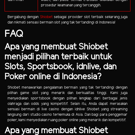
prosedur keamanan yang tercanggih.
Bergabung dengan
Shiobet
sebagai provider slot terbaik sekarang juga
dan nikmati sensasi bermain slot yang tak tertandingi di Indonesia!
FAQ
Apa yang membuat Shiobet
menjadi pilihan terbaik untuk
Slots, Sportsbook, idnlive, dan
Poker online di Indonesia?
Shiobet menawarkan pengalaman bermain yang tak tertandingi dengan
pilihan game slot yang menarik dan berkualitas tinggi. Kami juga
menyediakan sportsbook dengan pilihan lengkap dari berbagai jenis
olahraga dan odds yang kompetitif. Selain itu, Anda dapat merasakan
sensasi bermain di live casino dengan idnlive Shiobet yang streaming
langsung dari studio casino terkemuka di Asia. Dan bagi para penggemar
poker, kami menyediakan ruang poker online yang menarik dan kompetitif.
Apa yang membuat Shiobet