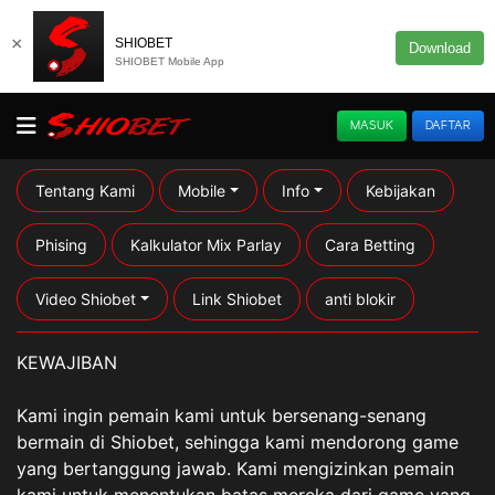
×
SHIOBET
Download
SHIOBET Mobile App
MASUK
DAFTAR
Tentang Kami
Mobile
Info
Kebijakan
Phising
Kalkulator Mix Parlay
Cara Betting
Video Shiobet
Link Shiobet
anti blokir
KEWAJIBAN
Kami ingin pemain kami untuk bersenang-senang
bermain di Shiobet, sehingga kami mendorong game
yang bertanggung jawab. Kami mengizinkan pemain