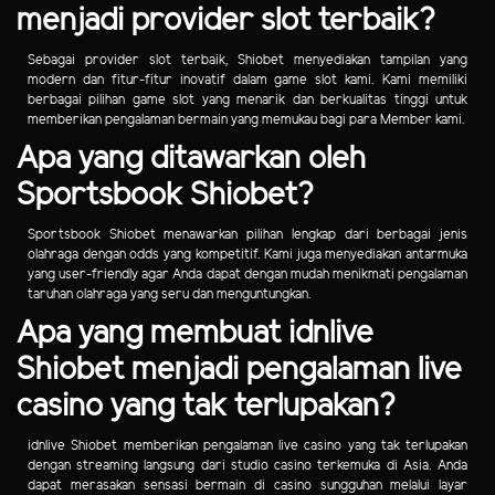
menjadi provider slot terbaik?
Sebagai provider slot terbaik, Shiobet menyediakan tampilan yang
modern dan fitur-fitur inovatif dalam game slot kami. Kami memiliki
berbagai pilihan game slot yang menarik dan berkualitas tinggi untuk
memberikan pengalaman bermain yang memukau bagi para Member kami.
Apa yang ditawarkan oleh
Sportsbook Shiobet?
Sportsbook Shiobet menawarkan pilihan lengkap dari berbagai jenis
olahraga dengan odds yang kompetitif. Kami juga menyediakan antarmuka
yang user-friendly agar Anda dapat dengan mudah menikmati pengalaman
taruhan olahraga yang seru dan menguntungkan.
Apa yang membuat idnlive
Shiobet menjadi pengalaman live
casino yang tak terlupakan?
idnlive Shiobet memberikan pengalaman live casino yang tak terlupakan
dengan streaming langsung dari studio casino terkemuka di Asia. Anda
dapat merasakan sensasi bermain di casino sungguhan melalui layar