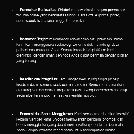
Permainan Berkualitas:
Shiobet menawarkan beragam permainan
taruhan online yang berkualitas tinggi. Dari slots, esports, poker,
sportsbook, live casino hingga tembak ikan.
Keamanan Terjamin:
Keamanan adalah salah satu prioritas utama
kami. Kami menggunakan teknologi terkini untuk melindungi data
pribadi dan keuangan Anda. Semua transaksi di platform kami
dienkripsi dengan aman, sehingga Anda dapat bermain dengan pikiran
yang tenang.
Keadilan dan Integritas:
Kami sangat menjunjung tinggi prinsip
keadilan dalam semua aspek permainan kami. Semua permainan kami
didukung oleh generator angka acak (RNG) yang independen dan diuji
secara berkala untuk memastikan keadilan absolut.
Promosi dan Bonus Menggiurkan:
Kami senang memberikan insentif
kepada Member kami. Shiobet menawarkan berbagai promosi dan
bonus menggiurkan yang dapat meningkatkan pengalaman bermain
Anda. Jangan lewatkan kesempatan untuk mendapatkan hadiah