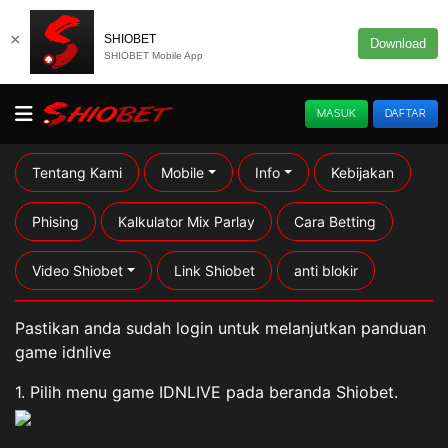
×
SHIOBET
Download
SHIOBET Mobile App
MASUK
DAFTAR
Tentang Kami
Mobile
Info
Kebijakan
Phising
Kalkulator Mix Parlay
Cara Betting
Video Shiobet
Link Shiobet
anti blokir
Pastikan anda sudah login untuk melanjutkan panduan
game idnlive
1. Pilih menu game IDNLIVE pada beranda Shiobet.