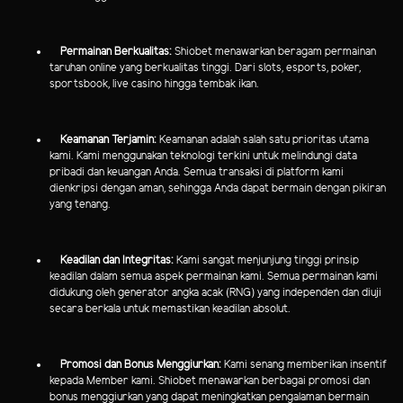
Permainan Berkualitas:
Shiobet menawarkan beragam permainan
taruhan online yang berkualitas tinggi. Dari slots, esports, poker,
sportsbook, live casino hingga tembak ikan.
Keamanan Terjamin:
Keamanan adalah salah satu prioritas utama
kami. Kami menggunakan teknologi terkini untuk melindungi data
pribadi dan keuangan Anda. Semua transaksi di platform kami
dienkripsi dengan aman, sehingga Anda dapat bermain dengan pikiran
yang tenang.
Keadilan dan Integritas:
Kami sangat menjunjung tinggi prinsip
keadilan dalam semua aspek permainan kami. Semua permainan kami
didukung oleh generator angka acak (RNG) yang independen dan diuji
secara berkala untuk memastikan keadilan absolut.
Promosi dan Bonus Menggiurkan:
Kami senang memberikan insentif
kepada Member kami. Shiobet menawarkan berbagai promosi dan
bonus menggiurkan yang dapat meningkatkan pengalaman bermain